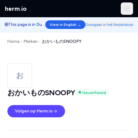
herm
.
io
🌐
This page is in Dutch.
View in English →
Doorgaan in het Nederlands
Home
Merken
おかいものSNOOPY
お
おかいものSNOOPY
Geverifieerd
Volgen op Herm.io