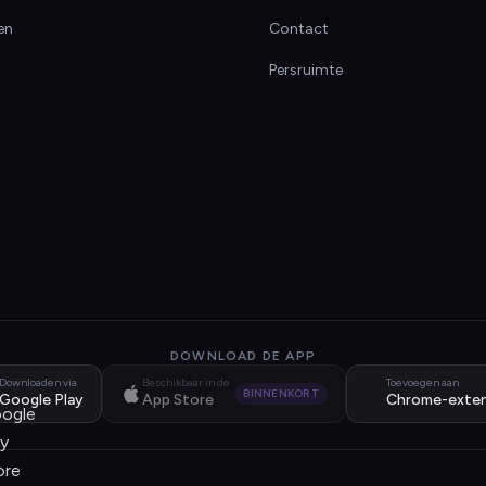
en
Contact
Persruimte
DOWNLOAD DE APP
Downloaden via
Beschikbaar in de
Toevoegen aan
BINNENKORT
Google Play
App Store
Chrome-exten