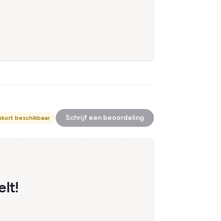
Schrijf een beoordeling
nkort beschikbaar
lt!