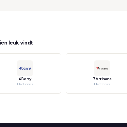
en leuk vindt
4Berry
7Artisans
Electronics
Electronics