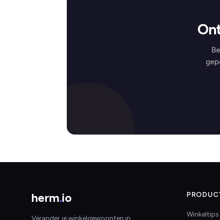
Ont
Be
gep
herm
.
io
PRODUC
Winkeltips
Verander je winkelgewoonten in