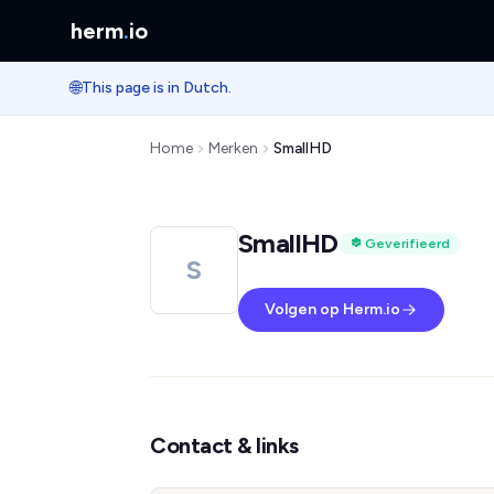
herm
.
io
🌐
This page is in Dutch.
Home
Merken
SmallHD
SmallHD
Geverifieerd
S
Volgen op Herm.io
Contact & links