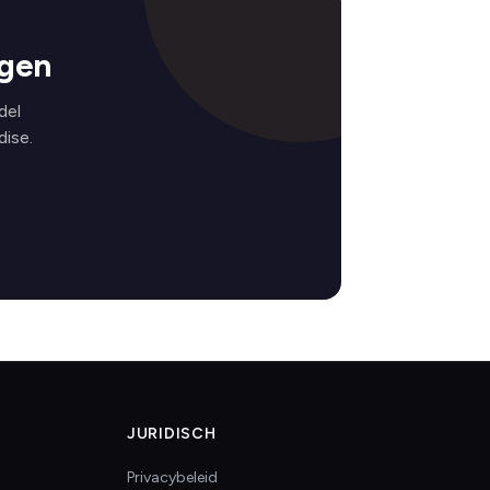
ngen
del
ise.
JURIDISCH
Privacybeleid