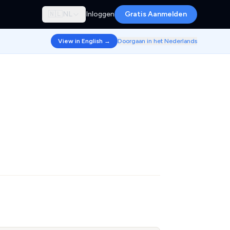
🇳🇱
NL
Inloggen
Gratis Aanmelden
View in English →
Doorgaan in het Nederlands