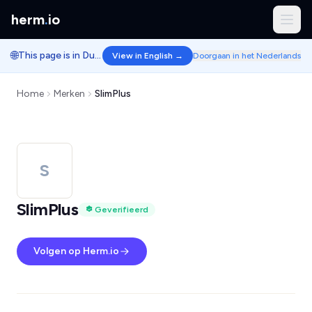
herm
.
io
🌐
This page is in Dutch.
View in English →
Doorgaan in het Nederlands
Home
Merken
SlimPlus
S
SlimPlus
Geverifieerd
Volgen op Herm.io