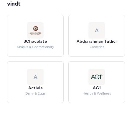
vindt
A
3Chocolate
Abdurrahman Tatlıcı
Snacks & Confectionery
Groceries
A
Activia
AG1
Dairy & Eggs
Health & Wellness