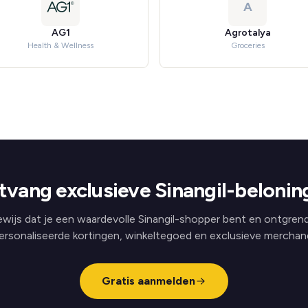
A
AG1
Agrotalya
Health & Wellness
Groceries
tvang exclusieve Sinangil-belonin
wijs dat je een waardevolle Sinangil-shopper bent en ontgren
ersonaliseerde kortingen, winkeltegoed en exclusieve merchand
Gratis aanmelden