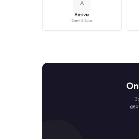
A
Activia
Dairy & Eggs
On
Be
gep