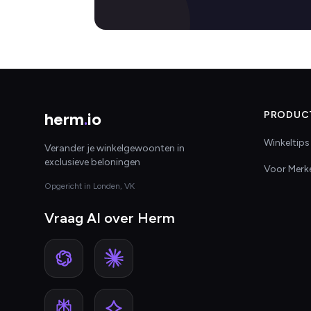
herm
.
io
PRODUC
Winkeltips
Verander je winkelgewoonten in
exclusieve beloningen
Voor Merk
Opgericht in Londen, VK
Vraag AI over Herm