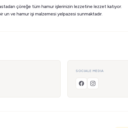
astadan çöreğe tüm hamur işlerinizin lezzetine lezzet katıyor.
 bir un ve hamur işi malzemesi yelpazesi sunmaktadır.
SOCIALE MEDIA