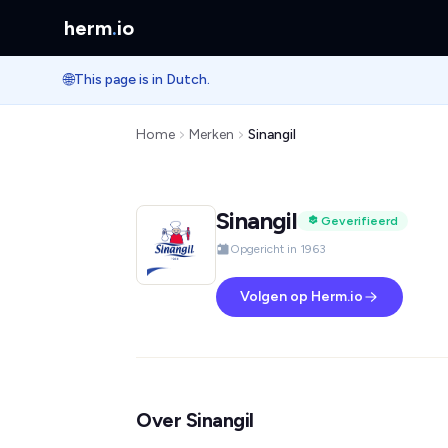
herm
.
io
🌐
This page is in Dutch.
Home
Merken
Sinangil
Sinangil
Geverifieerd
Opgericht in 1963
Volgen op Herm.io
Over Sinangil