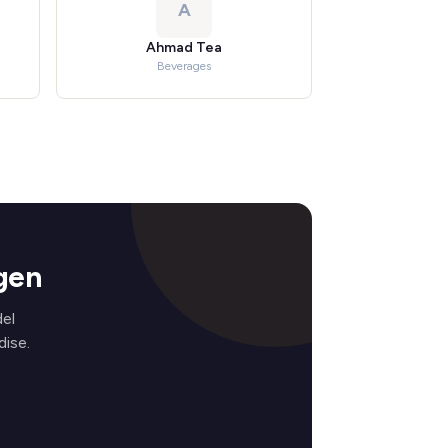
A
Ahmad Tea
Beverages
gen
del
ise.