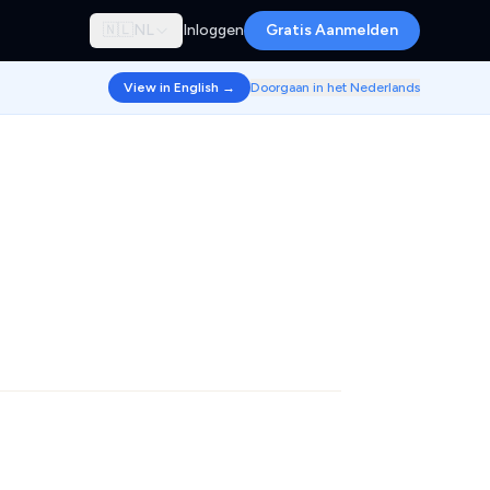
🇳🇱
NL
Inloggen
Gratis Aanmelden
View in English →
Doorgaan in het Nederlands