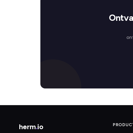
Ontva
on
herm
.
io
PRODUC