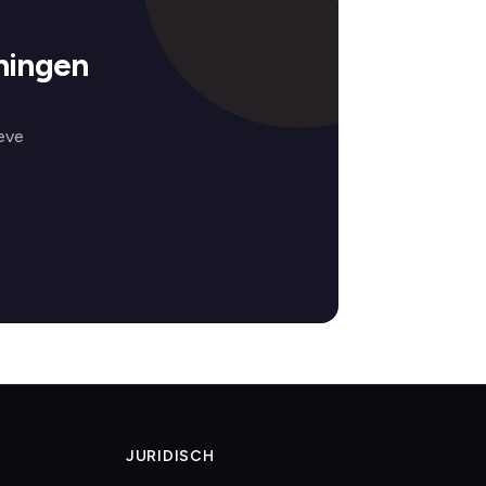
ningen
eve
JURIDISCH