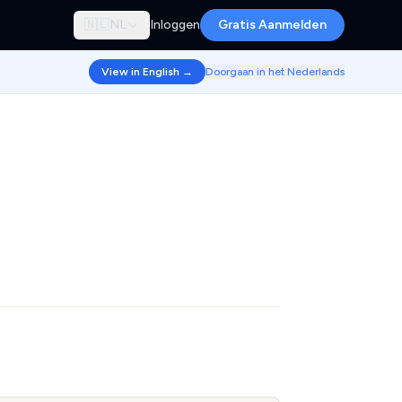
🇳🇱
NL
Inloggen
Gratis Aanmelden
View in English →
Doorgaan in het Nederlands