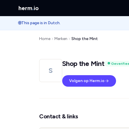
herm
.
io
🌐
This page is in Dutch.
Home
Merken
Shop the Mint
Shop the Mint
Geverifie
S
Volgen op Herm.io
Contact & links