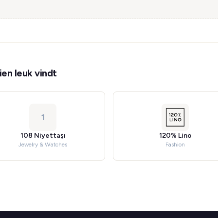
en leuk vindt
1
108 Niyettaşı
120% Lino
Jewelry & Watches
Fashion