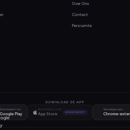
Over Ons
en
Contact
Persruimte
DOWNLOAD DE APP
Downloaden via
Beschikbaar in de
Toevoegen aan
BINNENKORT
Google Play
App Store
Chrome-exten