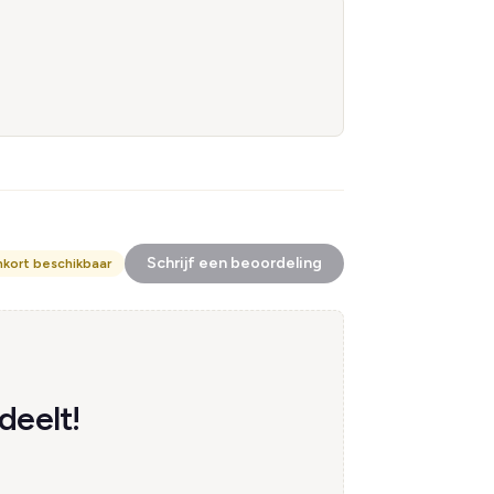
Schrijf een beoordeling
nkort beschikbaar
deelt!