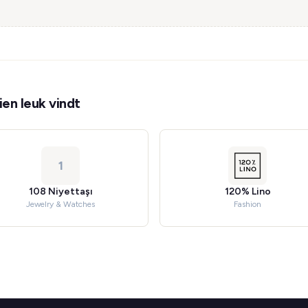
en leuk vindt
1
108 Niyettaşı
120% Lino
Jewelry & Watches
Fashion