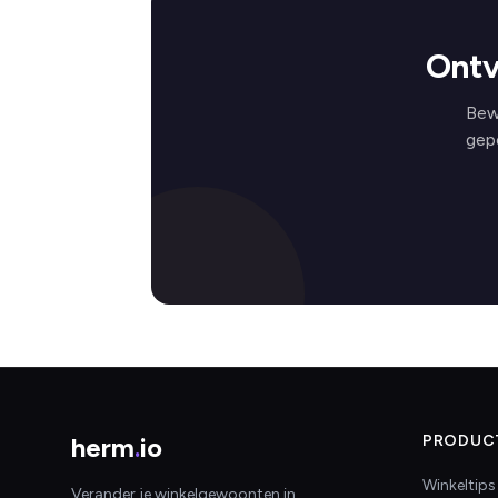
Ontv
Bew
gep
herm
.
io
PRODUC
Winkeltips
Verander je winkelgewoonten in