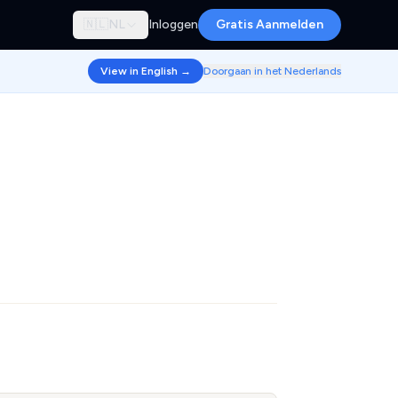
🇳🇱
NL
Inloggen
Gratis Aanmelden
View in English →
Doorgaan in het Nederlands