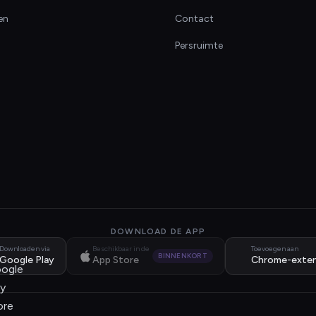
en
Contact
Persruimte
DOWNLOAD DE APP
Downloaden via
Beschikbaar in de
Toevoegen aan
BINNENKORT
Google Play
App Store
Chrome-exten