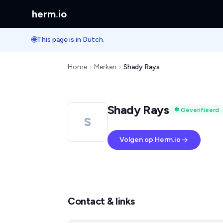
herm
.
io
🌐
This page is in Dutch.
Home
Merken
Shady Rays
Shady Rays
Geverifieerd
S
Volgen op Herm.io
Contact & links