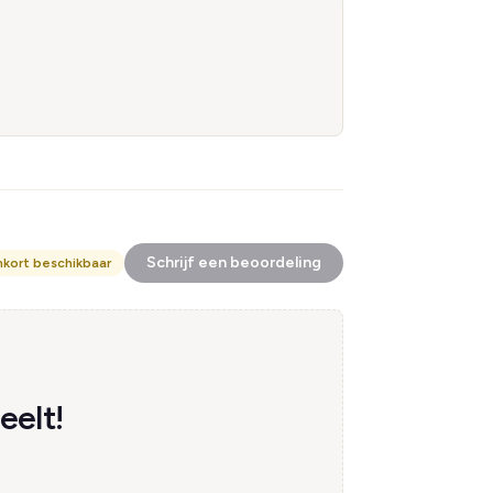
Schrijf een beoordeling
nkort beschikbaar
eelt!