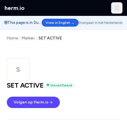
herm
.
io
🌐
This page is in Dutch.
View in English →
Doorgaan in het Nederlands
Home
Merken
SET ACTIVE
S
SET ACTIVE
Geverifieerd
Volgen op Herm.io