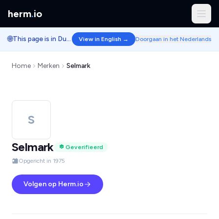
herm
.
io
🌐
This page is in Dutch.
View in English →
Doorgaan in het Nederlands
Home
Merken
Selmark
S
Selmark
Geverifieerd
Opgericht in 1975
Volgen op Herm.io