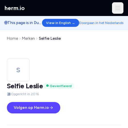
herm
.
io
🌐
This page is in Dutch.
View in English →
Doorgaan in het Nederlands
Home
Merken
Selfie Leslie
S
Selfie Leslie
Geverifieerd
Opgericht in 2016
Volgen op Herm.io