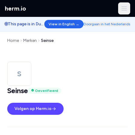
herm
.
io
🌐
This page is in Dutch.
View in English →
Doorgaan in het Nederlands
Home
Merken
Seinse
S
Seinse
Geverifieerd
Volgen op Herm.io