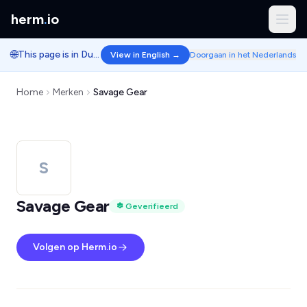
herm
.
io
🌐
This page is in Dutch.
View in English →
Doorgaan in het Nederlands
Home
Merken
Savage Gear
S
Savage Gear
Geverifieerd
Volgen op Herm.io