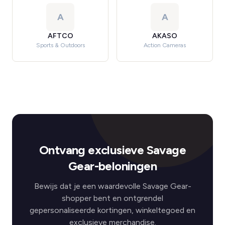
A
A
AFTCO
AKASO
Sports & Outdoors
Action Cameras
Ontvang exclusieve Savage
Gear-beloningen
Bewijs dat je een waardevolle Savage Gear-
shopper bent en ontgrendel
gepersonaliseerde kortingen, winkeltegoed en
exclusieve merchandise.