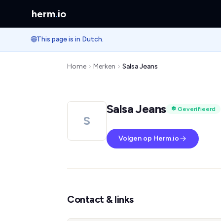
herm
.
io
🌐
This page is in Dutch.
Home
Merken
Salsa Jeans
Salsa Jeans
Geverifieerd
S
Volgen op Herm.io
Contact & links