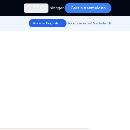
🇳🇱
NL
Inloggen
Gratis Aanmelden
View in English →
Doorgaan in het Nederlands