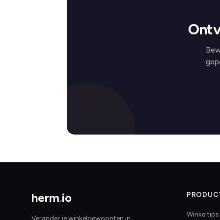
Ontv
Bew
gep
herm
.
io
PRODUC
Winkeltips
Verander je winkelgewoonten in