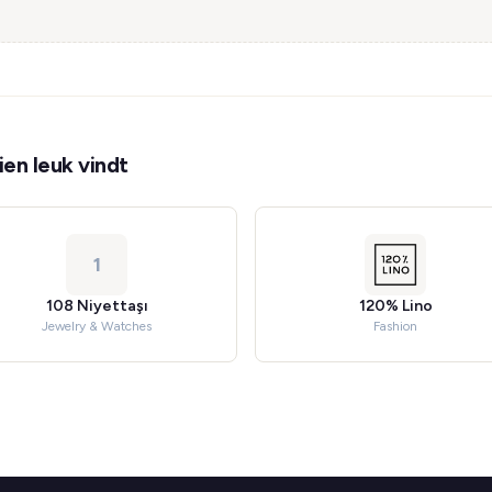
en leuk vindt
1
108 Niyettaşı
120% Lino
Jewelry & Watches
Fashion