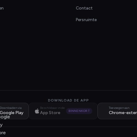
en
Contact
Persruimte
DOWNLOAD DE APP
Downloaden via
Beschikbaar in de
Toevoegen aan
BINNENKORT
Google Play
App Store
Chrome-exten