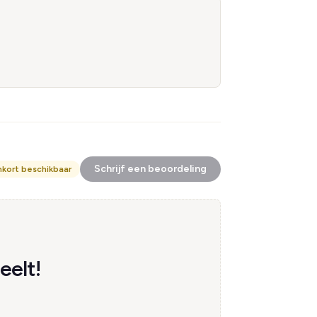
Schrijf een beoordeling
nkort beschikbaar
eelt!