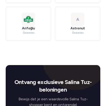
A
Arifoğlu
Astronut
Groceries
Groceries
Ontvang exclusieve Salina Tuz-
beloningen
Bewijs dat je een waardevolle Salina Tuz-
shopper bent en ontgrendel