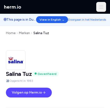
herm
.
io
🌐
This page is in Dutch.
View in English →
Doorgaan in het Nederlands
Home
Merken
Salina Tuz
Salina Tuz
Geverifieerd
Opgericht in 1983
Volgen op Herm.io