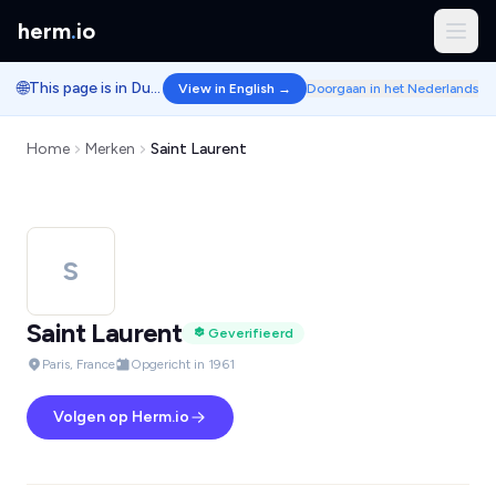
herm
.
io
🌐
This page is in Dutch.
View in English →
Doorgaan in het Nederlands
Home
Merken
Saint Laurent
S
Saint Laurent
Geverifieerd
Paris, France
Opgericht in 1961
Volgen op Herm.io