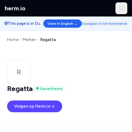
herm
.
io
🌐
This page is in Dutch.
View in English →
Doorgaan in het Nederlands
Home
Merken
Regatta
R
Regatta
Geverifieerd
Volgen op Herm.io