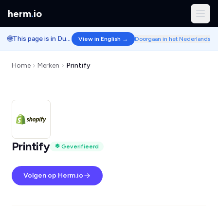
herm
.
io
🌐
This page is in Dutch.
View in English →
Doorgaan in het Nederlands
Home
Merken
Printify
Printify
Geverifieerd
Volgen op Herm.io