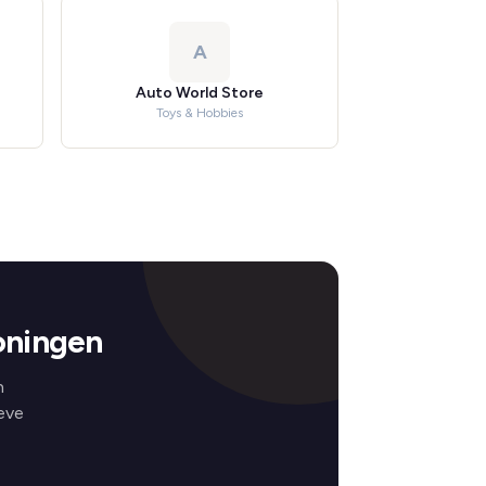
A
Auto World Store
Toys & Hobbies
oningen
n
eve