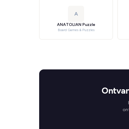
A
ANATOLIAN Puzzle
Board Games & Puzzles
Ontvan
on