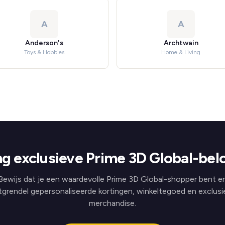
A
A
Anderson's
Archtwain
Toys & Hobbies
Home & Living
g exclusieve Prime 3D Global-bel
Bewijs dat je een waardevolle Prime 3D Global-shopper bent e
tgrendel gepersonaliseerde kortingen, winkeltegoed en exclusi
merchandise.