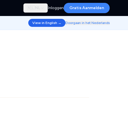
🇳🇱
NL
Inloggen
Gratis Aanmelden
View in English →
Doorgaan in het Nederlands