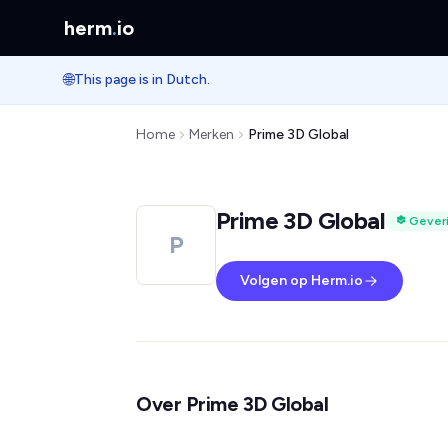
herm
.
io
🌐
This page is in Dutch.
Home
Merken
Prime 3D Global
Prime 3D Global
Geveri
P
Volgen op Herm.io
Over Prime 3D Global