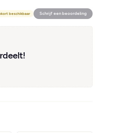
Schrijf een beoordeling
nkort beschikbaar
rdeelt!