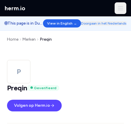
herm
.
io
🌐
This page is in Dutch.
View in English →
Doorgaan in het Nederlands
Home
Merken
Preqin
P
Preqin
Geverifieerd
Volgen op Herm.io