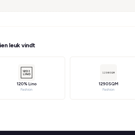
en leuk vindt
120% Lino
1290SQM
Fashion
Fashion