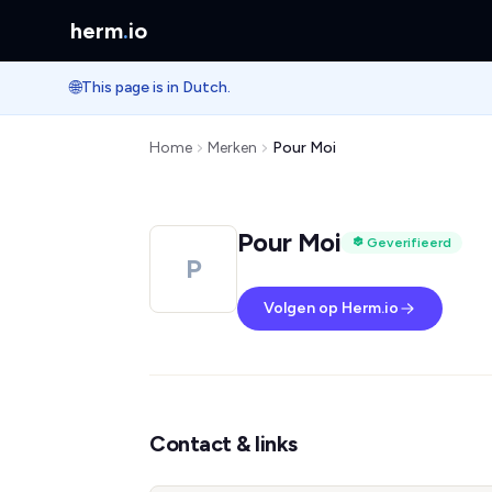
herm
.
io
🌐
This page is in Dutch.
Home
Merken
Pour Moi
Pour Moi
Geverifieerd
P
Volgen op Herm.io
Contact & links