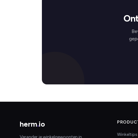
Ont
Be
gep
herm
.
io
PRODUC
Winkeltips
Verander je winkelgewoonten in