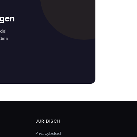
ngen
del
ise.
JURIDISCH
Privacybeleid