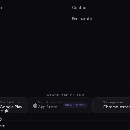
en
Contact
Persruimte
DOWNLOAD DE APP
Downloaden via
Beschikbaar in de
Toevoegen aan
BINNENKORT
Google Play
App Store
Chrome-exten