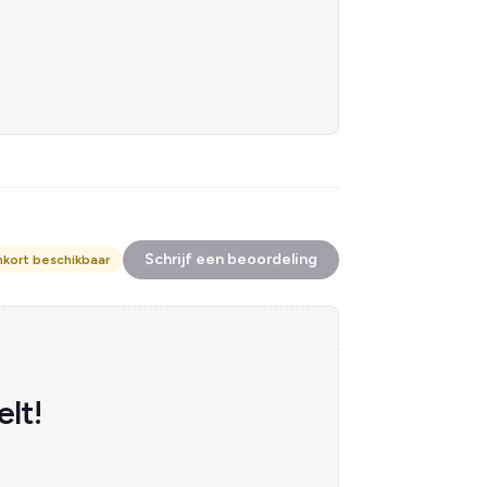
Schrijf een beoordeling
nkort beschikbaar
lt!