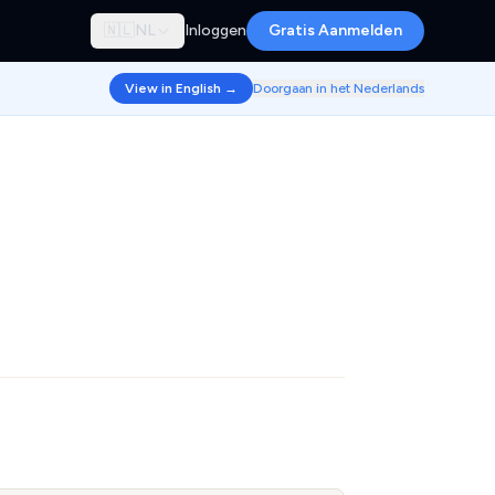
🇳🇱
NL
Inloggen
Gratis Aanmelden
View in English →
Doorgaan in het Nederlands