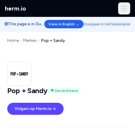
herm
.
io
🌐
This page is in Dutch.
View in English →
Doorgaan in het Nederlands
Home
Merken
Pop + Sandy
Pop + Sandy
Geverifieerd
Volgen op Herm.io