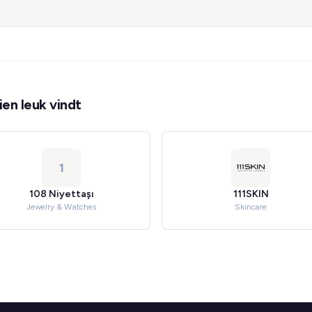
en leuk vindt
1
108 Niyettaşı
111SKIN
Jewelry & Watches
Skincare