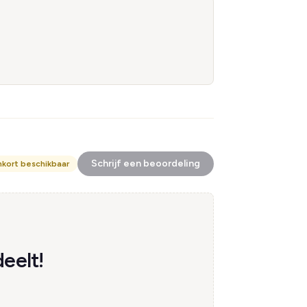
Schrijf een beoordeling
nkort beschikbaar
eelt!