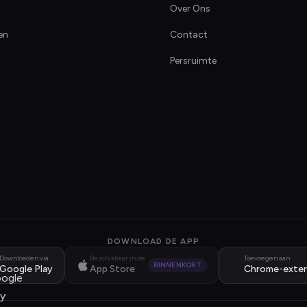
Over Ons
en
Contact
Persruimte
DOWNLOAD DE APP
Downloaden via
Beschikbaar in de
Toevoegen aan
BINNENKORT
Google Play
App Store
Chrome-exten