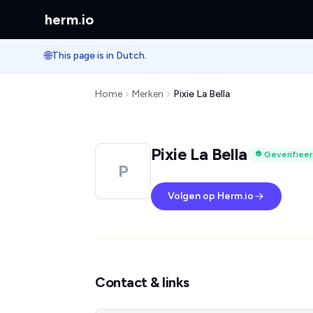
herm
.
io
🌐
This page is in Dutch.
Home
Merken
Pixie La Bella
Pixie La Bella
Geverifiee
P
Volgen op Herm.io
Contact & links