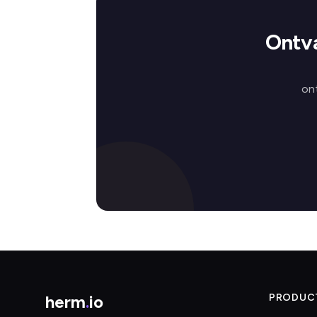
Ontva
on
herm
.
io
PRODUC