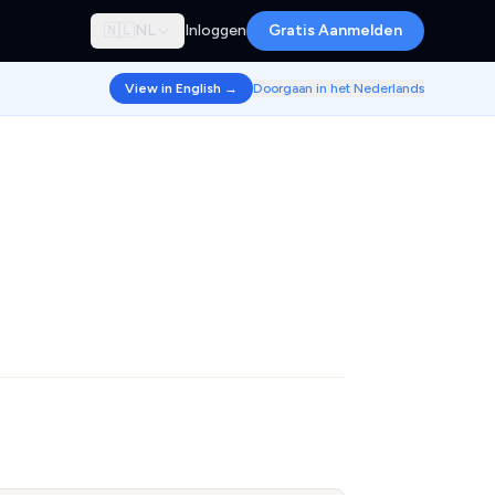
🇳🇱
NL
Inloggen
Gratis Aanmelden
View in English →
Doorgaan in het Nederlands