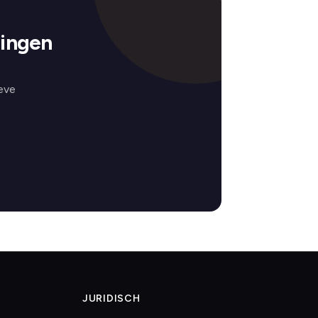
ningen
eve
JURIDISCH