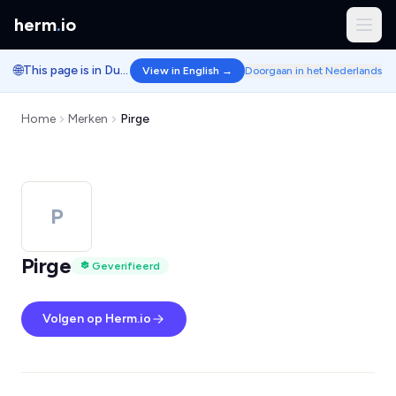
herm
.
io
🌐
This page is in Dutch.
View in English →
Doorgaan in het Nederlands
Home
Merken
Pirge
P
Pirge
Geverifieerd
Volgen op Herm.io