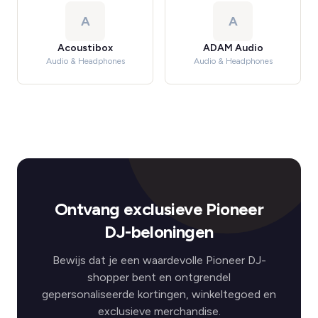
A
A
Acoustibox
ADAM Audio
Audio & Headphones
Audio & Headphones
Ontvang exclusieve Pioneer
DJ-beloningen
Bewijs dat je een waardevolle Pioneer DJ-
shopper bent en ontgrendel
gepersonaliseerde kortingen, winkeltegoed en
exclusieve merchandise.