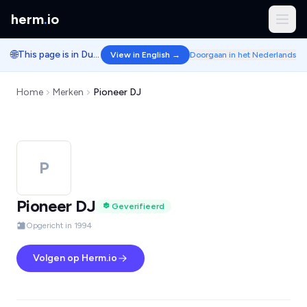
herm
.
io
🌐
This page is in Dutch.
View in English →
Doorgaan in het Nederlands
Home
Merken
Pioneer DJ
P
Pioneer DJ
Geverifieerd
Opgericht in 1994
Volgen op Herm.io