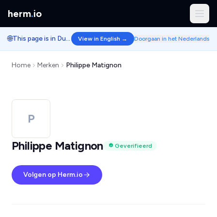
herm
.
io
🌐
This page is in Dutch.
View in English →
Doorgaan in het Nederlands
Home
Merken
Philippe Matignon
P
Philippe Matignon
Geverifieerd
Volgen op Herm.io