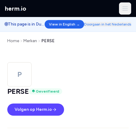
herm
.
io
🌐
This page is in Dutch.
View in English →
Doorgaan in het Nederlands
Home
Merken
PERSE
P
PERSE
Geverifieerd
Volgen op Herm.io