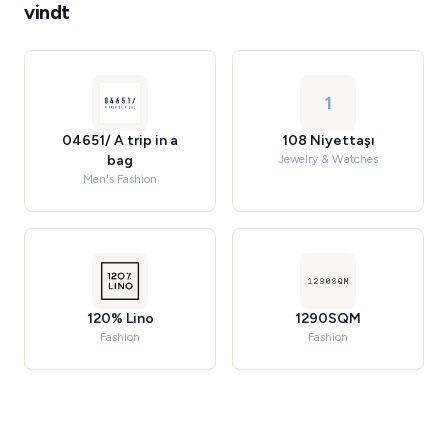
vindt
1
04651/ A trip in a
108 Niyettaşı
bag
Jewelry & Watches
Men's Fashion
120% Lino
1290SQM
Fashion
Fashion