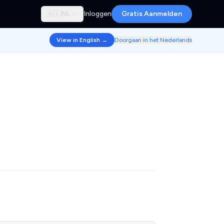
🇳🇱
NL
Inloggen
Gratis Aanmelden
View in English →
Doorgaan in het Nederlands