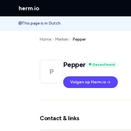
herm
.
io
🌐
This page is in Dutch.
Home
Merken
Pepper
Pepper
Geverifieerd
P
Volgen op Herm.io
Contact & links