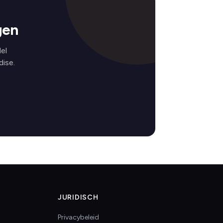
gen
el
ise.
JURIDISCH
Privacybeleid