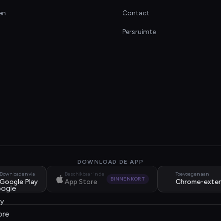
en
Contact
Persruimte
DOWNLOAD DE APP
Downloaden via
Beschikbaar in de
Toevoegen aan
BINNENKORT
Google Play
App Store
Chrome-exten