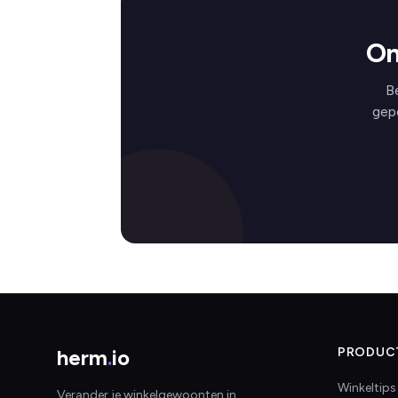
On
B
gep
herm
.
io
PRODUC
Winkeltips
Verander je winkelgewoonten in