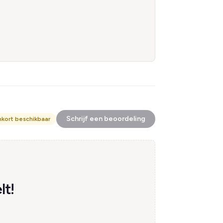
Schrijf een beoordeling
nkort beschikbaar
lt!