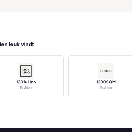
en leuk vindt
120% Lino
1290SQM
Fashion
Fashion