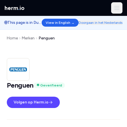
herm
.
io
🌐
This page is in Dutch.
View in English →
Doorgaan in het Nederlands
Home
Merken
Penguen
Penguen
Geverifieerd
Volgen op Herm.io