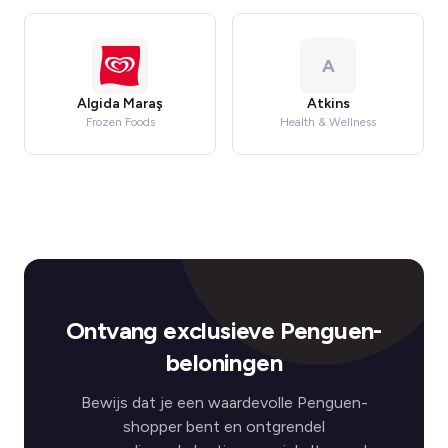
A
Algida Maraş
Atkins
Frozen Foods
Health & Wellness
Ontvang exclusieve Penguen-
beloningen
Bewijs dat je een waardevolle Penguen-
shopper bent en ontgrendel