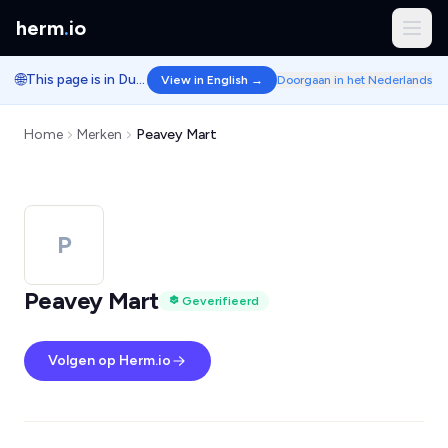
herm
.
io
🌐
This page is in Dutch.
View in English →
Doorgaan in het Nederlands
Home
Merken
Peavey Mart
P
Peavey Mart
Geverifieerd
Volgen op Herm.io