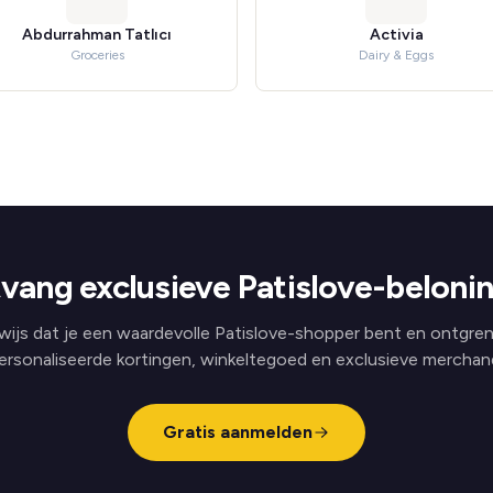
Abdurrahman Tatlıcı
Activia
Groceries
Dairy & Eggs
vang exclusieve Patislove-beloni
wijs dat je een waardevolle Patislove-shopper bent en ontgren
ersonaliseerde kortingen, winkeltegoed en exclusieve merchand
Gratis aanmelden