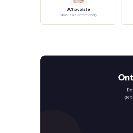
3Chocolate
Snacks & Confectionery
Ont
Be
gep