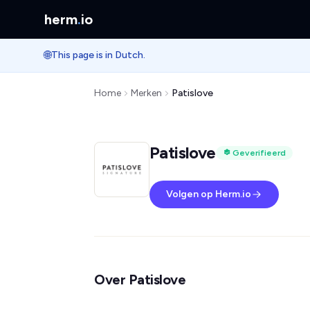
herm
.
io
🌐
This page is in Dutch.
Home
Merken
Patislove
Patislove
Geverifieerd
Volgen op Herm.io
Over Patislove