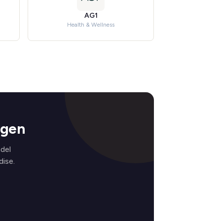
AG1
Health & Wellness
ngen
del
ise.