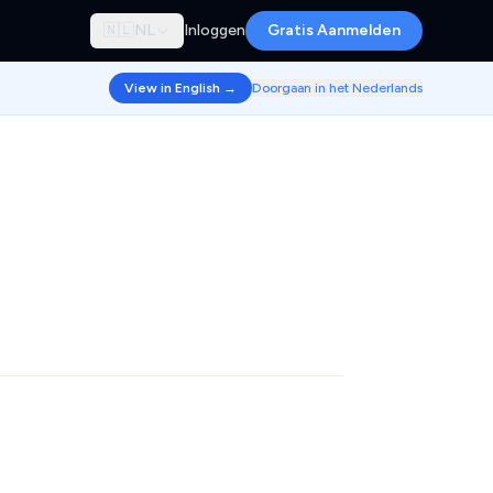
🇳🇱
NL
Inloggen
Gratis Aanmelden
View in English →
Doorgaan in het Nederlands