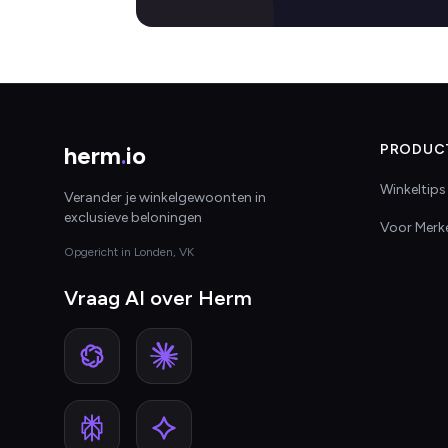
herm
.
io
PRODUC
Winkeltips
Verander je winkelgewoonten in
exclusieve beloningen
Voor Merk
Opgericht in Londen, VK
Vraag AI over Herm