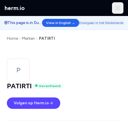
herm
.
io
🌐
This page is in Dutch.
View in English →
Doorgaan in het Nederlands
Home
Merken
PATIRTI
P
PATIRTI
Geverifieerd
Volgen op Herm.io