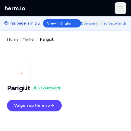
herm
.
io
🌐
This page is in Dutch.
View in English →
Doorgaan in het Nederlands
Home
Merken
Parigi.it
Parigi.it
Geverifieerd
Volgen op Herm.io