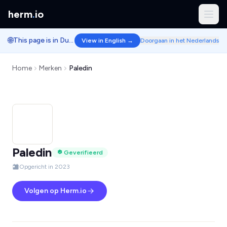
herm
.
io
🌐
This page is in Dutch.
View in English →
Doorgaan in het Nederlands
Home
Merken
Paledin
Paledin
Geverifieerd
Opgericht in 2023
Volgen op Herm.io