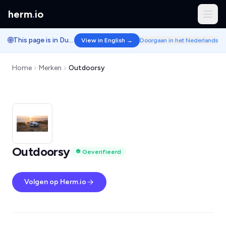
herm
.
io
🌐
This page is in Dutch.
View in English →
Doorgaan in het Nederlands
Home
Merken
Outdoorsy
Outdoorsy
Geverifieerd
Volgen op Herm.io