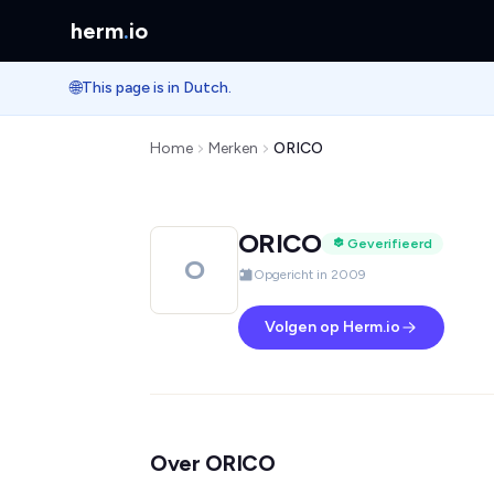
herm
.
io
🌐
This page is in Dutch.
Home
Merken
ORICO
ORICO
Geverifieerd
O
Opgericht in 2009
Volgen op Herm.io
Over ORICO