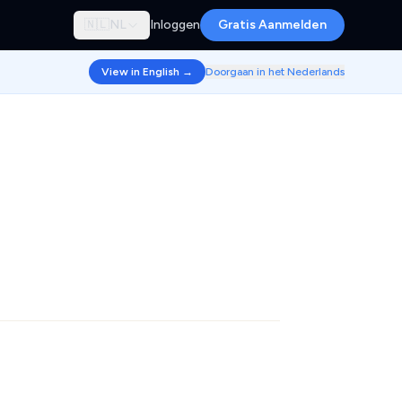
🇳🇱
NL
Inloggen
Gratis Aanmelden
View in English →
Doorgaan in het Nederlands