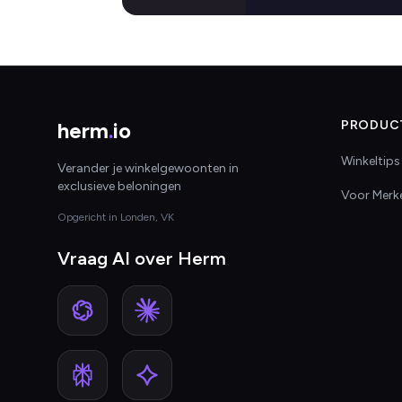
herm
.
io
PRODUC
Winkeltips
Verander je winkelgewoonten in
exclusieve beloningen
Voor Merk
Opgericht in Londen, VK
Vraag AI over Herm