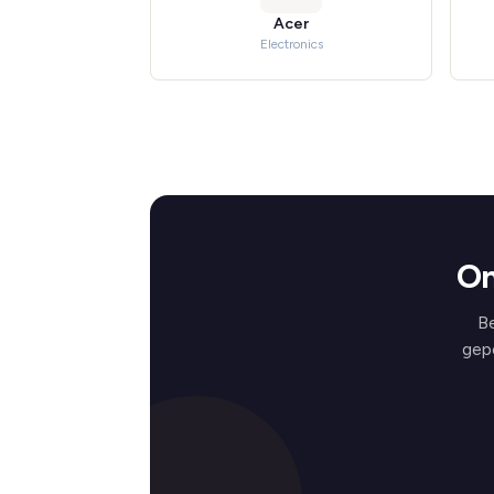
Acer
Electronics
On
B
gep