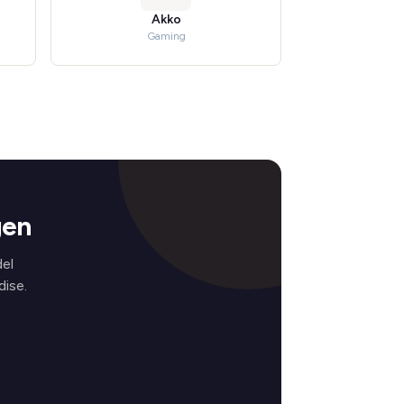
Akko
Gaming
gen
el
ise.