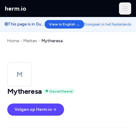
herm
.
io
🌐
This page is in Dutch.
View in English →
Doorgaan in het Nederlands
Home
Merken
Mytheresa
M
Mytheresa
Geverifieerd
Volgen op Herm.io