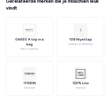
Gerelateerde merken die je misschien leuk
vindt
1
04651/ A trip in a
108 Niyettaşı
bag
Jewelry & Watches
Men's Fashion
111SKIN
120% Lino
Skincare
Fashion