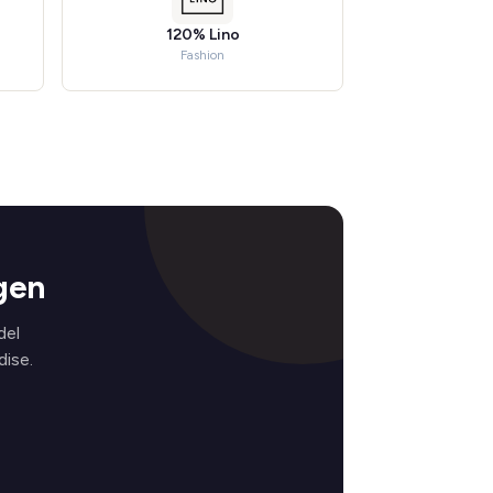
120% Lino
Fashion
gen
del
ise.