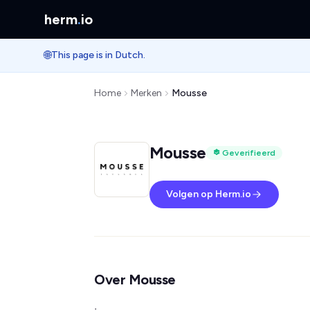
herm
.
io
🌐
This page is in Dutch.
Home
Merken
Mousse
Mousse
Geverifieerd
Volgen op Herm.io
Over Mousse