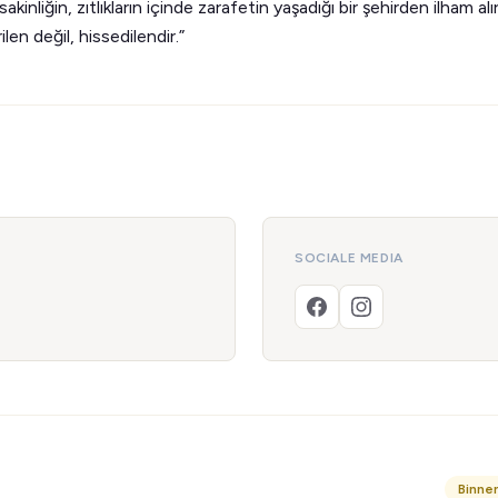
nliğin, zıtlıkların içinde zarafetin yaşadığı bir şehirden ilham alır
len değil, hissedilendir.”
SOCIALE MEDIA
Binne