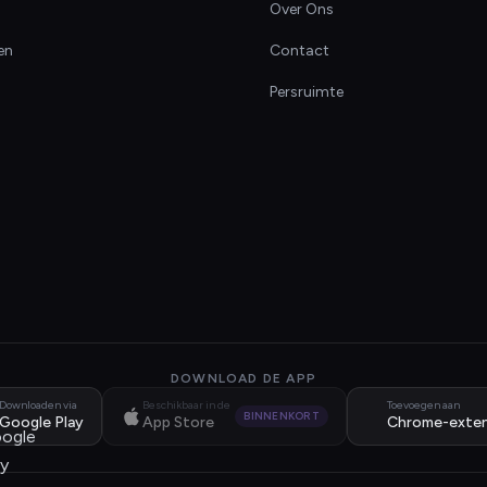
Over Ons
en
Contact
Persruimte
DOWNLOAD DE APP
Downloaden via
Beschikbaar in de
Toevoegen aan
BINNENKORT
Google Play
App Store
Chrome-exten