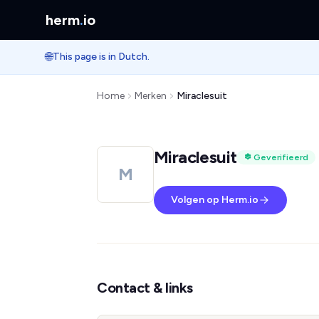
herm
.
io
🌐
This page is in Dutch.
Home
Merken
Miraclesuit
Miraclesuit
Geverifieerd
M
Volgen op Herm.io
Contact & links