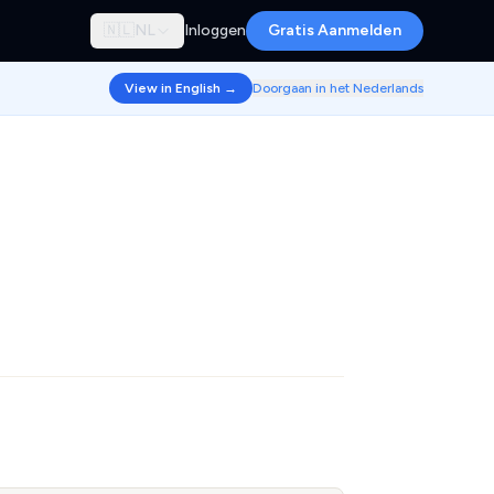
🇳🇱
NL
Inloggen
Gratis Aanmelden
View in English →
Doorgaan in het Nederlands