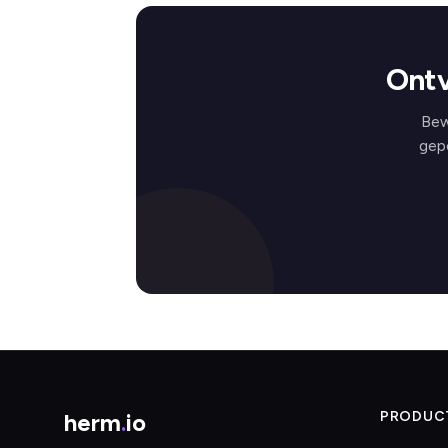
Ontv
Bew
gep
herm
.
io
PRODUC