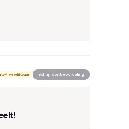
Schrijf een beoordeling
nkort beschikbaar
elt!