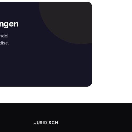
ingen
ndel
ise.
JURIDISCH