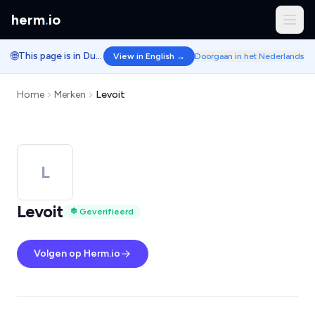
herm
.
io
🌐
This page is in Dutch.
View in English →
Doorgaan in het Nederlands
Home
Merken
Levoit
L
Levoit
Geverifieerd
Volgen op Herm.io