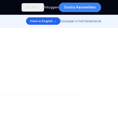
🇳🇱
NL
Inloggen
Gratis Aanmelden
View in English →
Doorgaan in het Nederlands