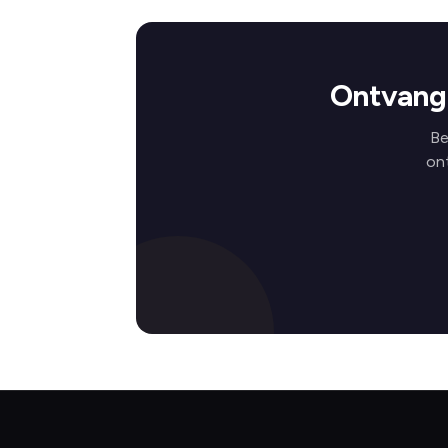
Ontvang 
Be
on