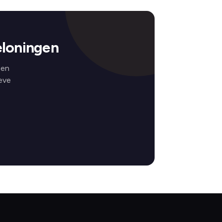
eloningen
 en
eve