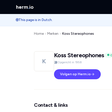
herm
.
io
🌐
This page is in Dutch.
Home
Merken
Koss Stereophones
Koss Stereophones
G
K
Opgericht in 1958
Volgen op Herm.io
Contact & links