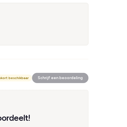
Schrijf een beoordeling
nkort beschikbaar
ordeelt!