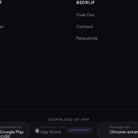
T
BEDRIJF
Over Ons
en
Contact
Persruimte
DOWNLOAD DE APP
Downloaden via
Beschikbaar in de
Toevoegen aan
BINNENKORT
Google Play
App Store
Chrome-exten