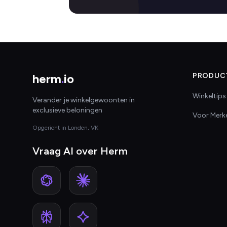
herm
.
io
PRODUC
Winkeltips
Verander je winkelgewoonten in
exclusieve beloningen
Voor Merk
Opgericht in Londen, VK
Vraag AI over Herm