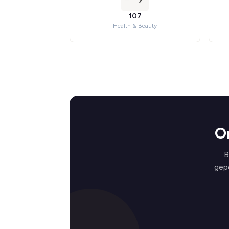
107
Health & Beauty
O
B
gep