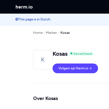
herm
.
io
🌐
This page is in Dutch.
Home
Merken
Kosas
Kosas
Geverifieerd
K
Volgen op Herm.io
Over Kosas