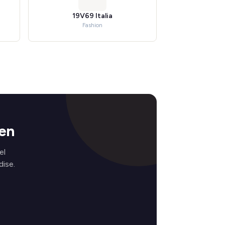
19V69 Italia
Fashion
en
el
ise.