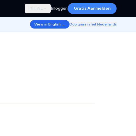
🇳🇱
NL
Inloggen
Gratis Aanmelden
View in English →
Doorgaan in het Nederlands