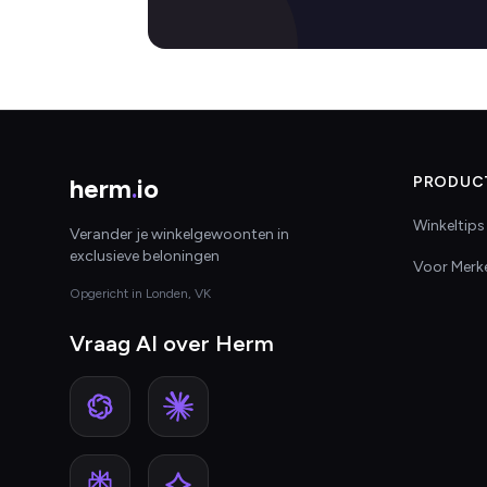
herm
.
io
PRODUC
Winkeltips
Verander je winkelgewoonten in
exclusieve beloningen
Voor Merk
Opgericht in Londen, VK
Vraag AI over Herm