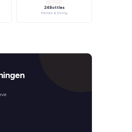
24Bottles
Kitchen & Dining
ningen
eve