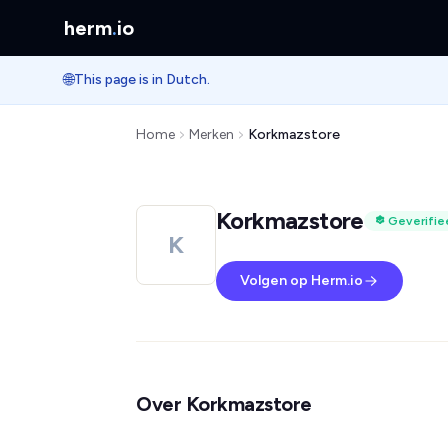
herm
.
io
🌐
This page is in Dutch.
Home
Merken
Korkmazstore
Korkmazstore
Geverifie
K
Volgen op Herm.io
Over Korkmazstore