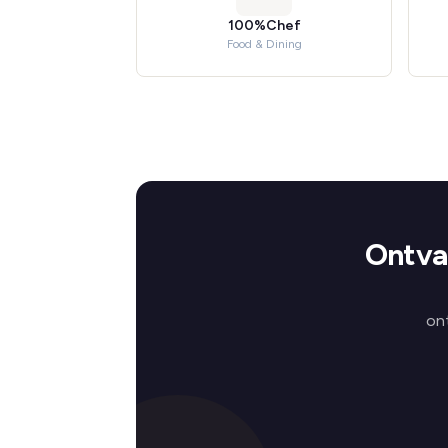
100%Chef
Food & Dining
Ontva
on