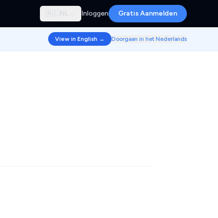
🇳🇱
NL
Inloggen
Gratis Aanmelden
View in English →
Doorgaan in het Nederlands