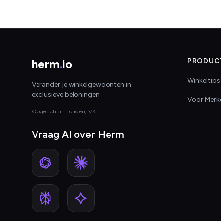
herm
.
io
PRODUC
Winkeltips
Verander je winkelgewoonten in
exclusieve beloningen
Voor Merk
Opgericht in Londen, VK
Vraag AI over Herm