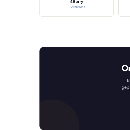
4Berry
Electronics
O
B
gep