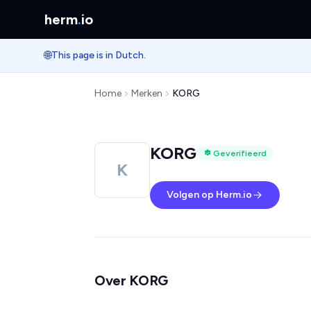
herm
.
io
🌐
This page is in Dutch.
Home
Merken
KORG
KORG
Geverifieerd
K
Volgen op Herm.io
Over KORG