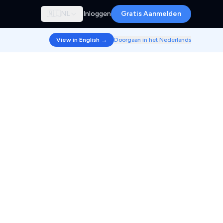
🇳🇱
NL
Inloggen
Gratis Aanmelden
View in English →
Doorgaan in het Nederlands