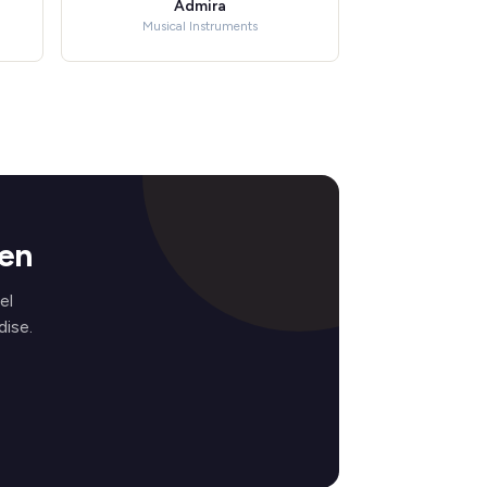
Admira
Musical Instruments
en
el
ise.