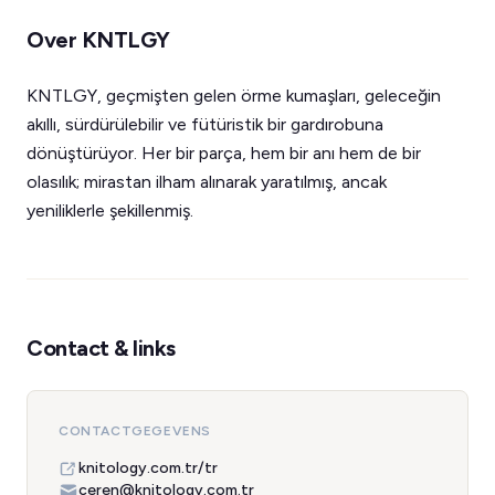
Over KNTLGY
KNTLGY, geçmişten gelen örme kumaşları, geleceğin
akıllı, sürdürülebilir ve fütüristik bir gardırobuna
dönüştürüyor. Her bir parça, hem bir anı hem de bir
olasılık; mirastan ilham alınarak yaratılmış, ancak
yeniliklerle şekillenmiş.
Contact & links
CONTACTGEGEVENS
knitology.com.tr/tr
ceren@knitology.com.tr