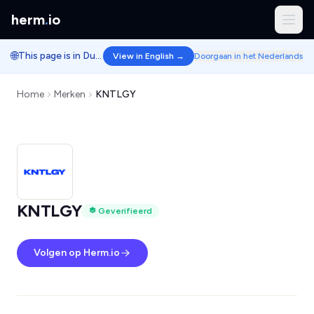
herm
.
io
🌐
This page is in Dutch.
View in English →
Doorgaan in het Nederlands
Home
Merken
KNTLGY
KNTLGY
Geverifieerd
Volgen op Herm.io