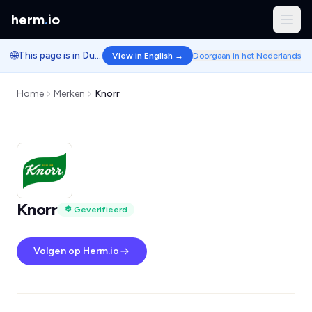
herm
.
io
🌐
This page is in Dutch.
View in English →
Doorgaan in het Nederlands
Home
Merken
Knorr
Knorr
Geverifieerd
Volgen op Herm.io