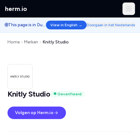
herm
.
io
🌐
This page is in Dutch.
View in English →
Doorgaan in het Nederlands
Home
Merken
Knitly Studio
Knitly Studio
Geverifieerd
Volgen op Herm.io