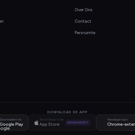
Over Ons
en
Contact
Persruimte
DOWNLOAD DE APP
Downloaden via
Beschikbaar in de
Toevoegen aan
BINNENKORT
Google Play
App Store
Chrome-exten