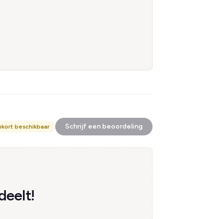
Schrijf een beoordeling
nkort beschikbaar
deelt!