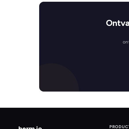
Ontva
on
herm
.
io
PRODUC