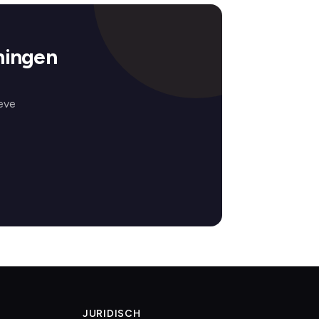
ningen
eve
JURIDISCH