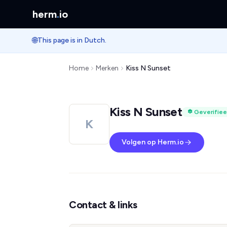
herm
.
io
🌐
This page is in Dutch.
Home
Merken
Kiss N Sunset
Kiss N Sunset
Geverifiee
K
Volgen op Herm.io
Contact & links