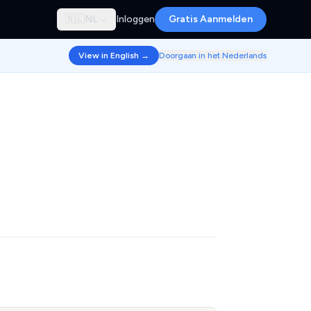
🇳🇱
NL
Inloggen
Gratis Aanmelden
View in English →
Doorgaan in het Nederlands