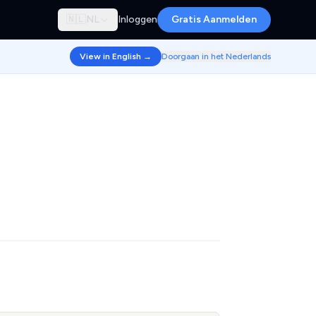
🇳🇱
NL
Inloggen
Gratis Aanmelden
View in English →
Doorgaan in het Nederlands