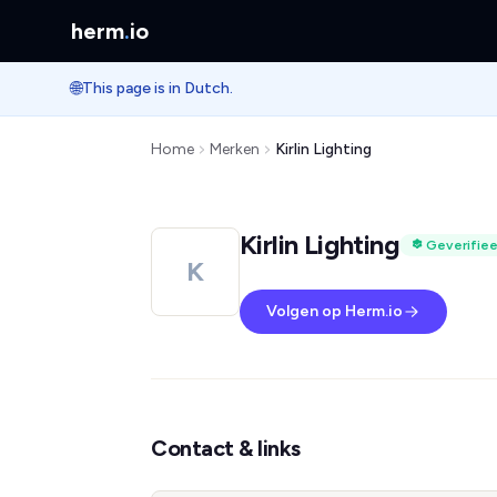
herm
.
io
🌐
This page is in Dutch.
Home
Merken
Kirlin Lighting
Kirlin Lighting
Geverifie
K
Volgen op Herm.io
Contact & links