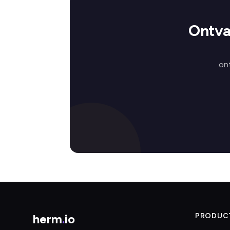
Ontva
on
herm
.
io
PRODUC