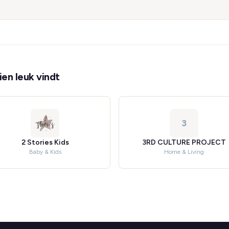
en leuk vindt
3
2 Stories Kids
3RD CULTURE PROJECT
Baby & Kids
Home & Living