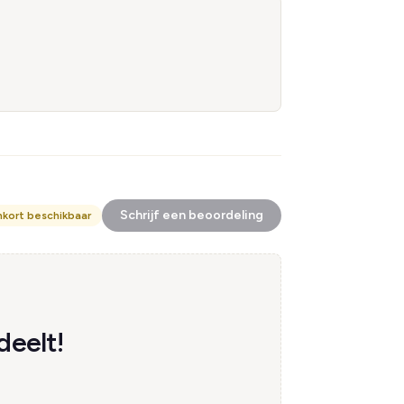
Schrijf een beoordeling
nkort beschikbaar
deelt!