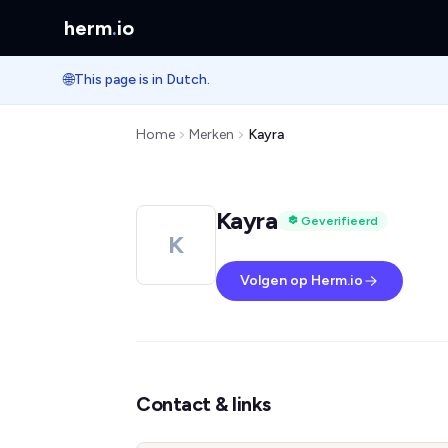
herm
.
io
🌐
This page is in Dutch.
Home
Merken
Kayra
Kayra
Geverifieerd
K
Volgen op Herm.io
Contact & links