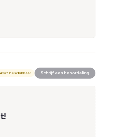
Schrijf een beoordeling
nkort beschikbaar
t!