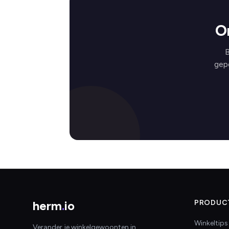
O
B
gep
herm
.
io
PRODUC
Winkeltips
Verander je winkelgewoonten in