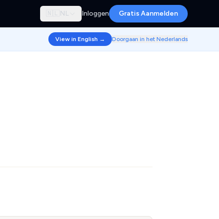
🇳🇱
NL
Inloggen
Gratis Aanmelden
View in English →
Doorgaan in het Nederlands