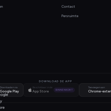
en
Contact
Persruimte
DOWNLOAD DE APP
Downloaden via
Beschikbaar in de
Toevoegen aan
BINNENKORT
Google Play
App Store
Chrome-exten