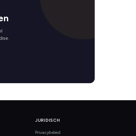
en
el
ise.
JURIDISCH
Privacybeleid