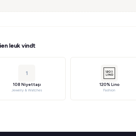
en leuk vindt
1
108 Niyettaşı
120% Lino
Jewelry & Watches
Fashion