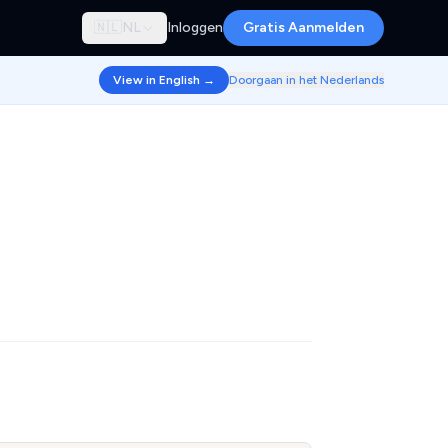
🇳🇱
NL
Inloggen
Gratis Aanmelden
View in English →
Doorgaan in het Nederlands