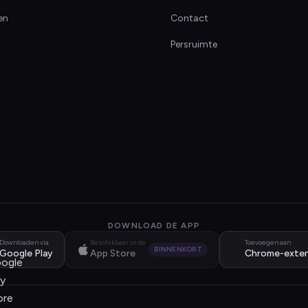
en
Contact
Persruimte
DOWNLOAD DE APP
Downloaden via
Beschikbaar in de
Toevoegen aan
BINNENKORT
Google Play
App Store
Chrome-exten