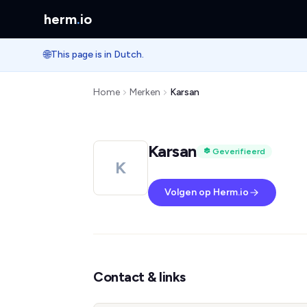
herm
.
io
🌐
This page is in Dutch.
Home
Merken
Karsan
Karsan
Geverifieerd
K
Volgen op Herm.io
Contact & links