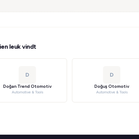
en leuk vindt
D
D
Doğan Trend Otomotiv
Doğuş Otomotiv
Automotive & Tools
Automotive & Tools