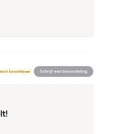
Schrijf een beoordeling
nkort beschikbaar
t!