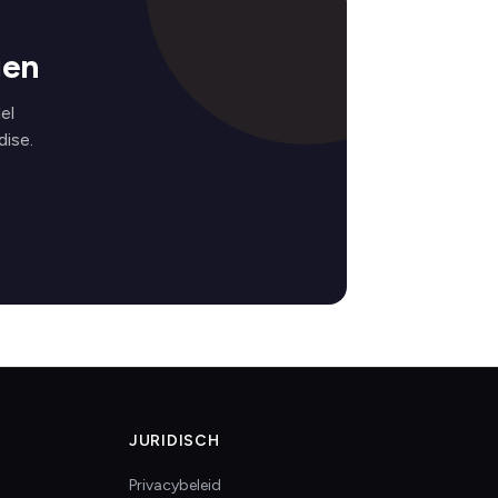
gen
el
ise.
JURIDISCH
Privacybeleid