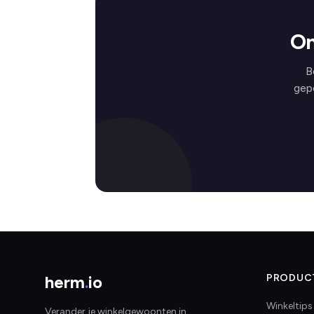
On
B
gep
herm
.
io
PRODUC
Winkeltips
Verander je winkelgewoonten in