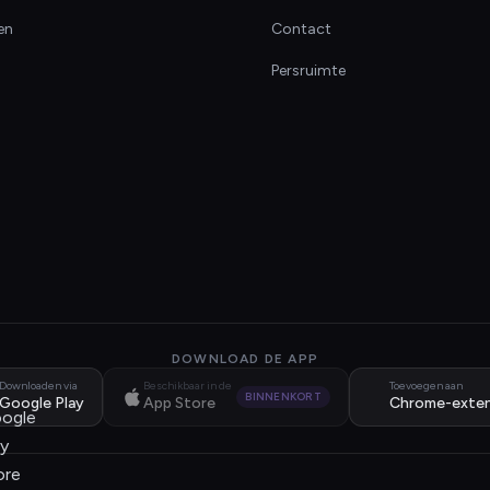
en
Contact
Persruimte
DOWNLOAD DE APP
Downloaden via
Beschikbaar in de
Toevoegen aan
BINNENKORT
Google Play
App Store
Chrome-exten