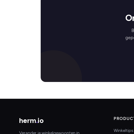
On
B
gep
herm
.
io
PRODUC
Winkeltips
Verander je winkelgewoonten in