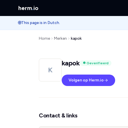
herm
.
io
🌐
This page is in Dutch.
Home
Merken
kapok
kapok
Geverifieerd
K
Volgen op Herm.io
Contact & links