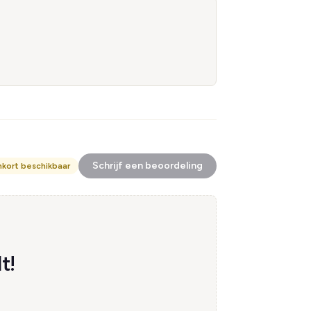
Schrijf een beoordeling
nkort beschikbaar
t!