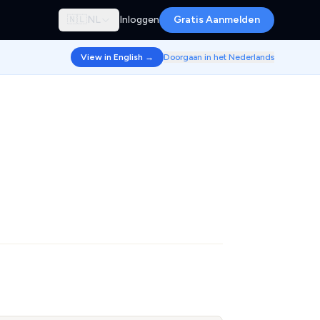
🇳🇱
NL
Inloggen
Gratis Aanmelden
View in English →
Doorgaan in het Nederlands