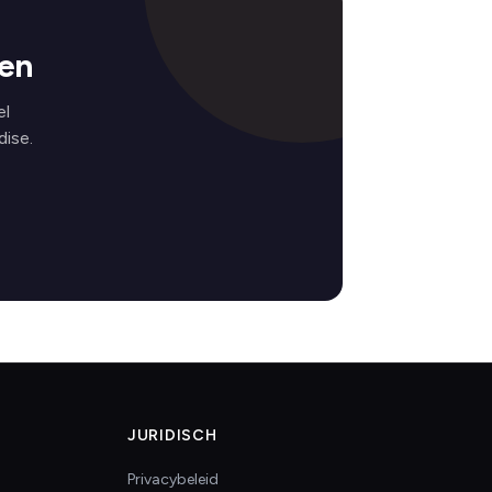
gen
el
ise.
JURIDISCH
Privacybeleid