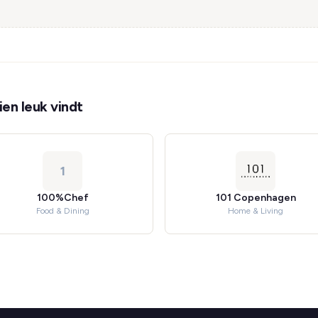
en leuk vindt
1
100%Chef
101 Copenhagen
Food & Dining
Home & Living